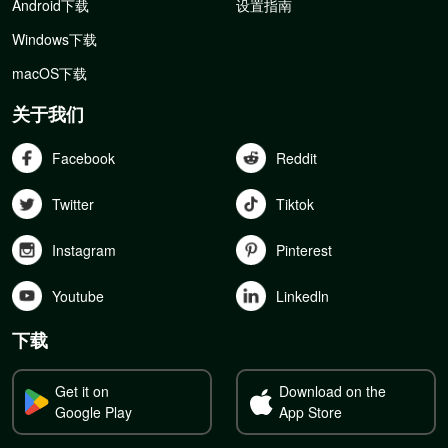
Android下载
设置指南
Windows下载
macOS下载
关于我们
Facebook
Reddit
Twitter
Tiktok
Instagram
Pinterest
Youtube
Linkedln
下载
Get it on
Download on the
Google Play
App Store